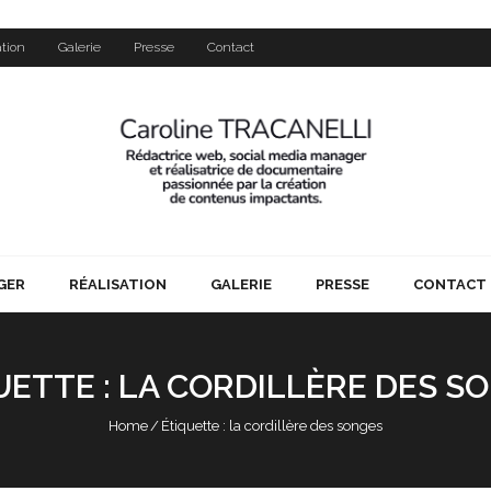
ation
Galerie
Presse
Contact
GER
RÉALISATION
GALERIE
PRESSE
CONTACT
UETTE :
LA CORDILLÈRE DES S
Home
/
Étiquette :
la cordillère des songes