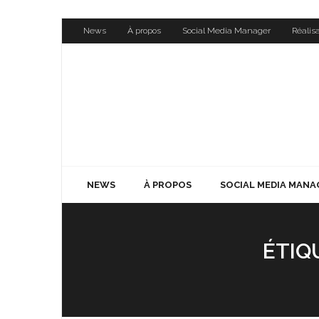
Skip
News
À propos
Social Media Manager
Réalis
to
content
NEWS
À PROPOS
SOCIAL MEDIA MANA
ÉTIQ