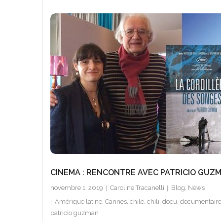
CINEMA : RENCONTRE AVEC PATRICIO GUZ
novembre 1, 2019
Caroline Tracanelli
Blog
,
News
Amérique latine
,
Cannes
,
chile
,
chili
,
docu
,
documentair
patricio guzman