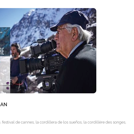
MAN
e
,
festival de cannes
,
la cordillera de los sueños
,
la cordillère des songes
,