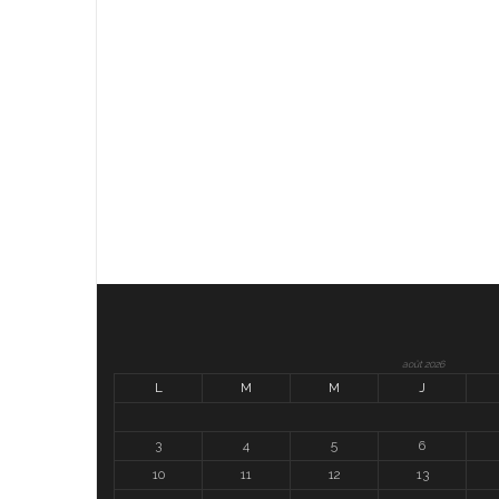
août 2026
L
M
M
J
3
4
5
6
10
11
12
13