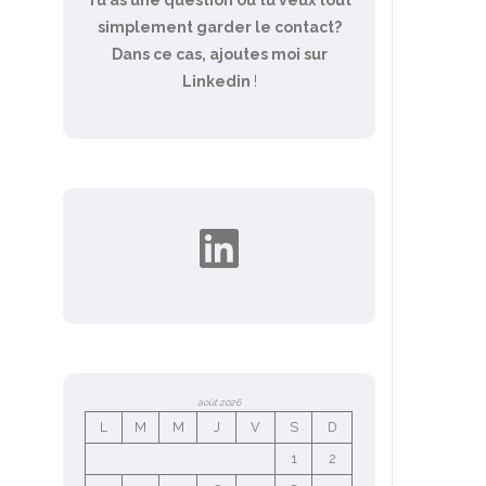
simplement garder le contact?
Dans ce cas, ajoutes moi sur
Linkedin
!
LinkedIn
août 2026
L
M
M
J
V
S
D
1
2