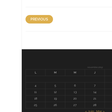
PREVIOUS
novembre 2019
L
M
M
J
4
5
6
7
11
12
13
14
18
19
20
21
25
26
27
28
« Juin
Mar »