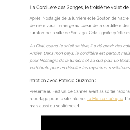
La Cordillère des Songes, le troisième volet de 
Après, Nostalgie de la lumière et le Bouton de Nacre,
dernière vous immerge au coeur de la cordillère des 
surplombe la ville de Santiago. Cela signifie qu’elle e
Au Chili, quand le soleil se lève, il a dû gravir des c
Andes. Dans mon pays, la cordillère est partout mais 
pour Nostalgie de la lumière et au sud pour Le Bouto
vertébrale pour en dévoiler les mystères, révélateurs
ntretien avec Patricio Guzmán :
Présenté au Festival de Cannes avant sa sortie nationa
reportage pour le site internet
La Montée Ibérique
. L
mais aussi du septième art.