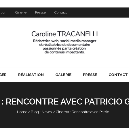
ation
Galerie
Presse
Contact
GER
RÉALISATION
GALERIE
PRESSE
CONTACT
 : RENCONTRE AVEC PATRICIO
Home
/
Blog
•
News
/
Cinema : Rencontre avec Patric …