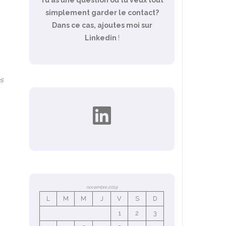
simplement garder le contact?
Dans ce cas, ajoutes moi sur
Linkedin
!
es
LinkedIn
novembre 2019
L
M
M
J
V
S
D
1
2
3