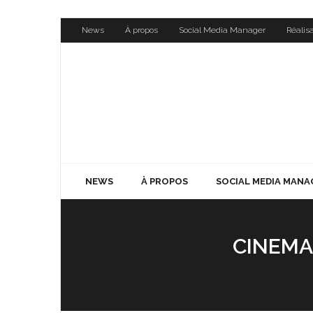
Skip
News
À propos
Social Media Manager
Réalis
to
content
NEWS
À PROPOS
SOCIAL MEDIA MANA
CINEMA