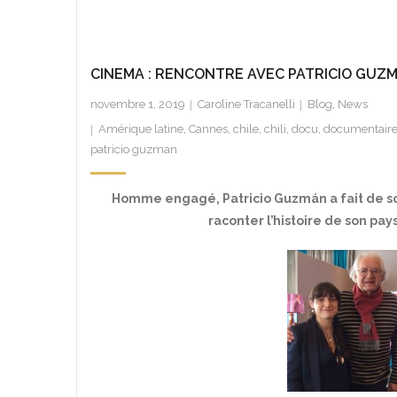
CINEMA : RENCONTRE AVEC PATRICIO GUZ
novembre 1, 2019
Caroline Tracanelli
Blog
,
News
Amérique latine
,
Cannes
,
chile
,
chili
,
docu
,
documentair
patricio guzman
Homme engagé, Patricio Guzmán a fait de son
raconter l’histoire de son pa