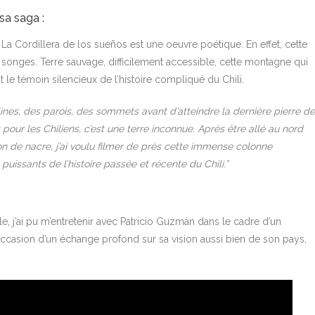
sa saga :
 La Cordillera de los sueños est une oeuvre poétique. En effet, cette
songes. Terre sauvage, difficilement accessible, cette montagne qui
st le témoin silencieux de l’histoire compliqué du Chili.
ollines, des parois, des sommets avant d’atteindre la dernière pierre d
pour les Chiliens, c’est une terre inconnue. Après être allé au nord
n de nacre, j’ai voulu filmer de près cette immense colonne
 puissants de l’histoire passée
et récente du Chili.”
le, j’ai pu m’entretenir avec Patricio Guzmán dans le cadre d’un
’occasion d’un échange profond sur sa vision aussi bien de son pays,