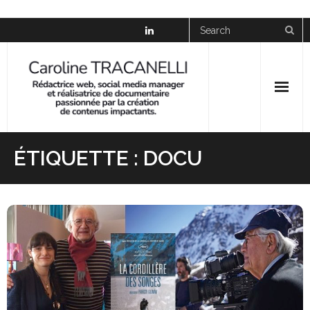
Skip
to
content
News
ÉTIQUETTE :
DOCU
À propos
Social Media Manager
Réalisation
Galerie
Presse