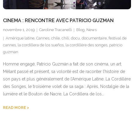
Contact
CINEMA : RENCONTRE AVEC PATRICIO GUZMAN
novembre 1, 2019
Caroline Tracanelli
Blog
,
News
Amérique latine
,
Cannes
,
chile
,
chili
,
docu
,
documentaire
,
festival de
cannes
,
la cordillera de los sueños
,
la cordillère des songes
,
patricio
guzman
Homme engagé, Patricio Guzmán a fait de son cinéma, un art.
Mêlant passé et présent, sa volonté est de raconter l’histoire de
son pays et plus généralement de l’Amérique Latine. La Cordillère
des Songes, le troisième volet de sa saga : Après, Nostalgie de la
lumière et le Bouton de Nacre, La Cordillera de los…
READ MORE