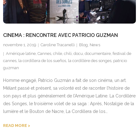
Contact
CINEMA : RENCONTRE AVEC PATRICIO GUZMAN
novembre 1, 2019
Caroline Tracanelli
Blog
,
News
Amérique latine
,
Cannes
,
chile
,
chili
,
docu
,
documentaire
,
festival de
cannes
,
la cordillera de los sueños
,
la cordillère des songes
,
patricio
guzman
Homme engagé, Patricio Guzmán a fait de son cinéma, un art.
Mêlant passé et présent, sa volonté est de raconter l’histoire de
son pays et plus généralement de l’Amérique Latine. La Cordillère
des Songes, le troisième volet de sa saga : Après, Nostalgie de la
lumière et le Bouton de Nacre, La Cordillera de los…
READ MORE