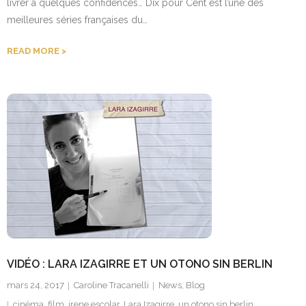
livrer à quelques confidences… Dix pour Cent est l’une des
meilleures séries françaises du…
READ MORE
VIDÉO : LARA IZAGIRRE ET UN OTONO SIN BERLIN
mars 24, 2017
Caroline Tracanelli
News
,
Blog
cinéma
,
film
,
irene escolar
,
Lara Izagirre
,
un otono sin berlin