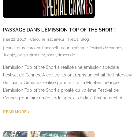
Contact
PASSAGE DANS L’ÉMISSION TOP OF THE SHORT.
mai 22, 2017
Caroline Tracanelli
News
,
Blog
canal plus
,
caroline tracanelli
,
court-métrage
,
festival de cannes
,
Juanjo
,
juanjo gimenez
,
short
,
timecode
L’émission Top of the Short a réalisé une émission spéciale
Festival de Cannes. A ce titre, ils ont repris un extrait de l’interview
de Juanjo Giménez réalisé pour le site La Montée Ibérique.
L’émission Top of the Short a profité du 70 ème Festival de
Cannes pour faire un épisode spécial dédié à l’événement. A…
READ MORE