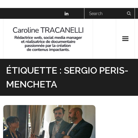
Skip
to
content
News
ÉTIQUETTE :
SERGIO PERIS-
À propos
MENCHETA
Social Media Manager
Réalisation
Galerie
Presse