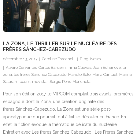
Contact
LA ZONA, LE THRILLER SUR LE NUCLÉAIRE DES
FRÈRES SÁNCHEZ-CABEZUDO
décembre 13, 2017
Caroline Tracanelli
Blog
,
News
Alvaro Cervantes
,
Carlos Bardem
,
Inma Cuevas
,
Juan Echanove
,
la
zona
,
les frères Sanchez Cabezudo
,
Manolo Solo
,
Maria Cantuel
,
Marina
Salas
,
mipcom
,
movistar
,
Sergio Peris-Mencheta
Pour son édition 2017, le MIPCOM comptait trois avants-premières
espagnole dont la Zona, une création originale des
frères Sánchez-Cabezudo. La Zona est une série post-
apocalyptique qui pourrait tout à fait se dérouler en France. En
effet, la fiction évoque la thématique délicate du nucléaire.
Entretien avec Les frères Sanchez Cabezudo : Les Frères Sanchez