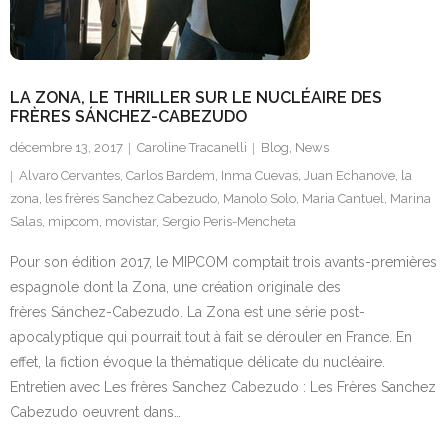
Contact
LA ZONA, LE THRILLER SUR LE NUCLÉAIRE DES
FRÈRES SÁNCHEZ-CABEZUDO
décembre 13, 2017
Caroline Tracanelli
Blog
,
News
Alvaro Cervantes
,
Carlos Bardem
,
Inma Cuevas
,
Juan Echanove
,
la
zona
,
les frères Sanchez Cabezudo
,
Manolo Solo
,
Maria Cantuel
,
Marina
Salas
,
mipcom
,
movistar
,
Sergio Peris-Mencheta
Pour son édition 2017, le MIPCOM comptait trois avants-premières
espagnole dont la Zona, une création originale des
frères Sánchez-Cabezudo. La Zona est une série post-
apocalyptique qui pourrait tout à fait se dérouler en France. En
effet, la fiction évoque la thématique délicate du nucléaire.
Entretien avec Les frères Sanchez Cabezudo : Les Frères Sanchez
Cabezudo oeuvrent dans…