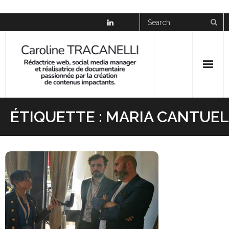
Skip
to
content
News
ÉTIQUETTE :
MARIA CANTUEL
À propos
Social Media Manager
Réalisation
Galerie
Presse