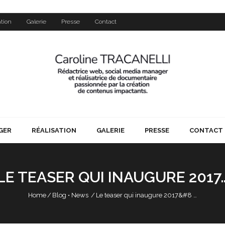
ation
Galerie
Presse
Contact
GER
RÉALISATION
GALERIE
PRESSE
CONTACT
LE TEASER QUI INAUGURE 2017
Home
/
Blog
•
News
/
Le teaser qui inaugure 2017&#8 …