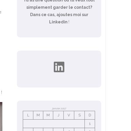
simplement garder le contact?
e
Dans ce cas, ajoutes moi sur
Linkedin
!
LinkedIn
!
janvier 2017
L
M
M
J
V
S
D
1