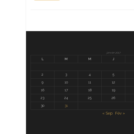
janvier 2017
L
M
M
J
2
3
4
5
9
10
11
12
16
17
18
19
23
24
25
26
30
31
« Sep
Fév »