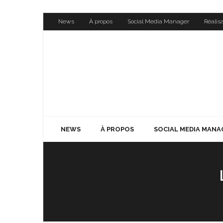
Skip
News
À propos
Social Media Manager
Réalis
to
content
NEWS
À PROPOS
SOCIAL MEDIA MANA