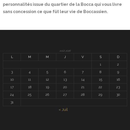
personnalités issue du quartier de la Bocca qui vous livre
sans concession ce que fût leur vie de Boccassien.
août 2026
L
M
M
J
V
S
D
1
2
3
4
5
6
7
8
9
10
11
12
13
14
15
16
17
18
19
20
21
22
23
24
25
26
27
28
29
30
31
« Juil