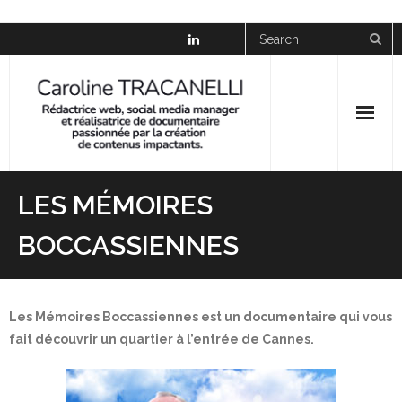
Skip
to
content
News
LES MÉMOIRES
À propos
BOCCASSIENNES
Social Media Manager
Réalisation
Les Mémoires Boccassiennes est un documentaire qui vous
fait découvrir un quartier à l’entrée de Cannes.
Galerie
Presse