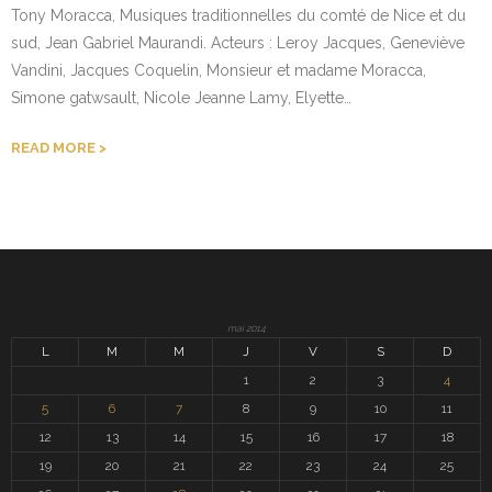
Tony Moracca, Musiques traditionnelles du comté de Nice et du
sud, Jean Gabriel Maurandi. Acteurs : Leroy Jacques, Geneviève
Contact
Vandini, Jacques Coquelin, Monsieur et madame Moracca,
Simone gatwsault, Nicole Jeanne Lamy, Elyette…
READ MORE
mai 2014
L
M
M
J
V
S
D
1
2
3
4
5
6
7
8
9
10
11
12
13
14
15
16
17
18
19
20
21
22
23
24
25