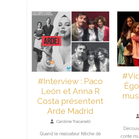
#Vid
#Interview : Paco
Égo
León et Anna R
musi
Costa présentent
Arde Madrid
Caroline Tracanelli
Découvr
Quand le réalisateur fétiche de
conte mu