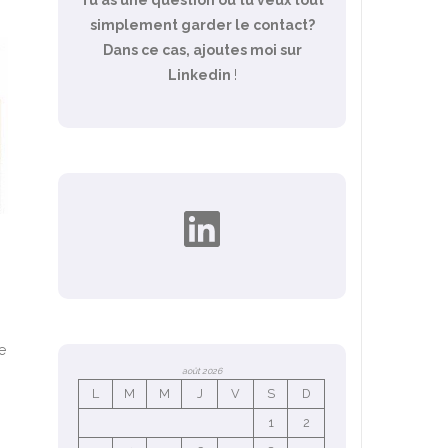
simplement garder le contact?
Dans ce cas, ajoutes moi sur
Linkedin
!
LinkedIn
e
août 2026
L
M
M
J
V
S
D
1
2