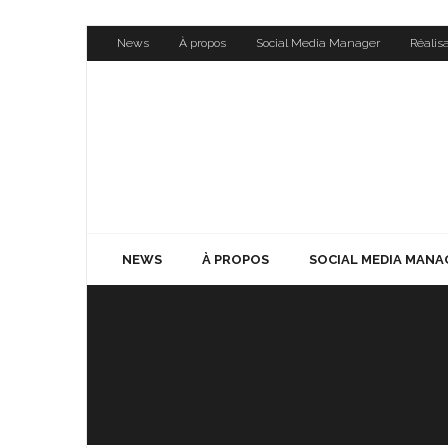
Skip
News
À propos
Social Media Manager
Réalis
to
content
NEWS
À PROPOS
SOCIAL MEDIA MANA