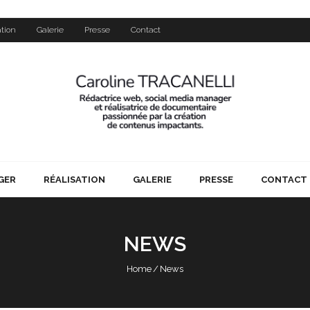
ation
Galerie
Presse
Contact
GER
RÉALISATION
GALERIE
PRESSE
CONTACT
NEWS
Home
/
News