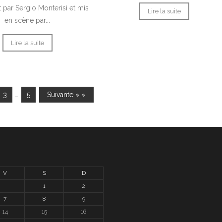
t par Sergio Monterisi et mis
Lire la suite
en scène par...
Lire la suite
3
…
5
Suivante » »
V
S
D
1
2
7
8
9
14
15
16