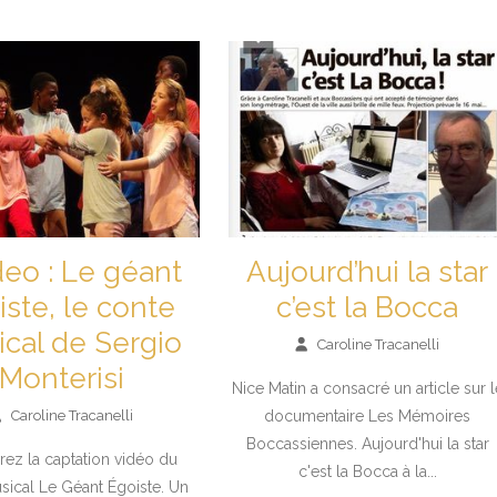
eo : Le géant
Aujourd’hui la star
iste, le conte
c’est la Bocca
cal de Sergio
Caroline Tracanelli
Monterisi
Nice Matin a consacré un article sur l
Caroline Tracanelli
documentaire Les Mémoires
Boccassiennes. Aujourd'hui la star
ez la captation vidéo du
c'est la Bocca à la...
sical Le Géant Égoiste. Un