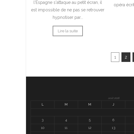
l'Espagne s'attaque au petit écran, il
opéra écri
est impossible de ne pas se retrouver
hypnotiser par...
Lire la suite
1
2
août 2026
L
M
M
J
3
4
5
6
10
11
12
13